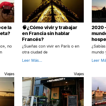
ce la
🧠¿Cómo vivir y trabajar
2020 –
leta?
en Francia sin hablar
mundo
Francés?
hospe
io», no
¿Sueñas con vivir en París o en
¿Sabías
en
otra ciudad de
mundo y
Leer Más…
Leer M
Viajes
Viajes