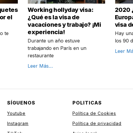
quetes
Working hollyday visa:
2020 
or el
¿Qué es la visa de
Europa
vacaciones y trabajo? ¡Mi
visa d
experiencia!
o te
Hay una
Durante un año estuve
los 90 d
trabajando en París en un
Leer M
restaurante
Leer Más…
SÍGUENOS
POLITICAS
Youtube
Política de Cookies
Instagram
Política de privacidad