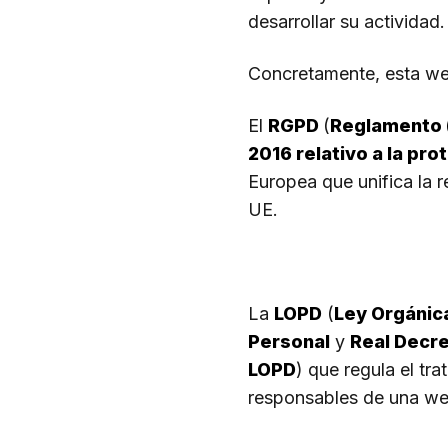
desarrollar su actividad.
Concretamente, esta web
El
RGPD
(
Reglamento (
2016 relativo a la pro
Europea que unifica la r
UE.
La
LOPD
(
Ley Orgánica
Personal
y
Real Decre
LOPD
) que regula el tr
responsables de una web