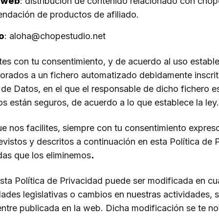
o web
: distribución de contenido relacionado con chop
endación de productos de afiliado.
o
: aloha@chopestudio.net
tes con tu consentimiento, y de acuerdo al uso estable
porados a un fichero automatizado debidamente inscrit
de Datos, en el que el responsable de dicho fichero e
os están seguros, de acuerdo a lo que establece la ley.
e nos facilites, siempre con tu consentimiento expres
revistos y descritos a continuación en esta Política de 
as que los eliminemos
.
ta Política de Privacidad puede ser modificada en cu
ades legislativas o cambios en nuestras actividades, 
re publicada en la web. Dicha modificación se te not