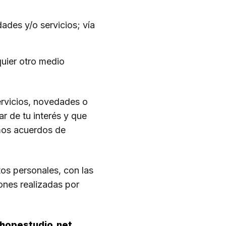
ades y/o servicios; vía
quier otro medio
ervicios, novedades o
 de tu interés y que
mos acuerdos de
os personales, con las
ones realizadas por
hopestudio.net
.