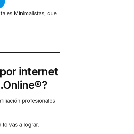
tales Minimalistas, que
or internet
.Online®?
iliación profesionales
 lo vas a lograr.