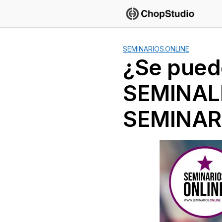
Saltar
al
contenido
SEMINARIOS.ONLINE
¿Se pued
SEMINALE
SEMINAR