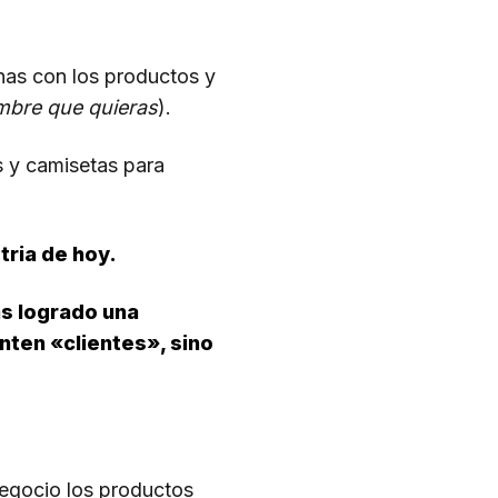
onas con los productos y
mbre que quieras
).
s y camisetas para
tria de hoy.
as logrado una
enten «clientes», sino
egocio los productos