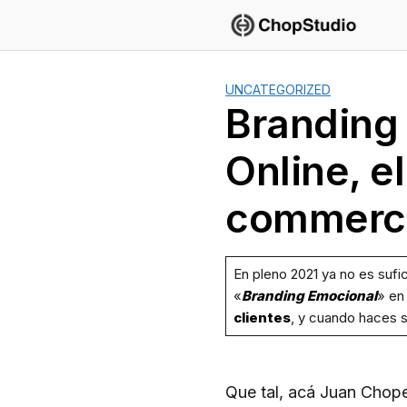
Saltar
al
contenido
UNCATEGORIZED
Branding
Online, e
commerce
En pleno 2021 ya no es sufi
«
Branding Emocional
» en
clientes
, y cuando haces s
Que tal, acá Juan Chop