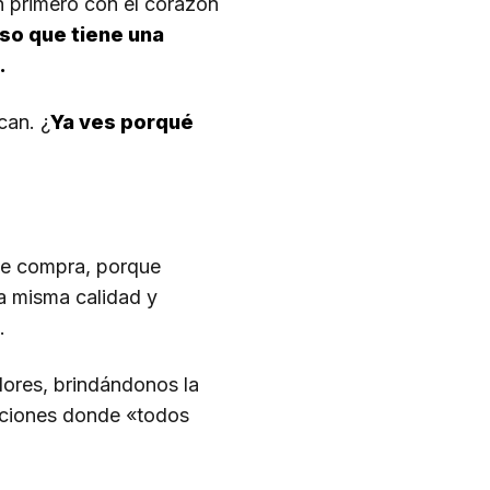
n primero con el corazón
so que tiene una
.
can. ¿
Ya ves porqué
 de compra, porque
a misma calidad y
.
dores, brindándonos la
laciones donde «todos