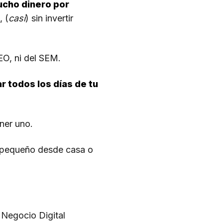
ucho dinero por
, (
casi
) sin invertir
EO, ni del SEM.
 todos los días de tu
ener uno.
e pequeño desde casa o
 Negocio Digital